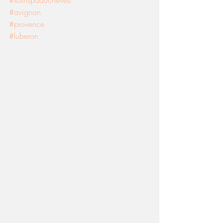
#avignon
#provence
#luberon