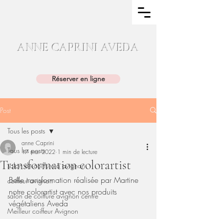
ANNE CAPRINI AVEDA
04.90.86.11.25
Réserver en ligne
Post
Tous les posts
anne Caprini
Tous les posts
17 mai 2022
1 min de lecture
Transformation colorartist
salon de coiffure à avignon
Belle transformation réalisée par Martine 
coiffeur avignon
notre colorartist avec nos produits 
salon de coiffure avignon centre
végétaliens Aveda 
Meilleur coiffeur Avignon