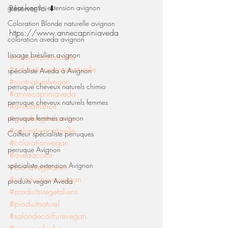
great lengths extension avignon
Réserver ici ⬇️
Coloration Blonde naturelle avignon
https://www.annecapriniaveda
coloration aveda avignon
Lissage brésilien avignon
#colorationnaturelle
#colorationracinenaturelle
spécialiste Aveda à Avignon
#rootnaturalvegan
perruque cheveux naturels chimio
#annecapriniaveda
perruque cheveux naturels femmes
#avedafrance
#greatlengthsfrance
perruque femmes avignon
#colorationnaturelle
Coiffeur spécialiste perruques
#colorationvegan
perruque Avignon
#avedacolor
spécialiste extension Avignon
#blondvegetalien
#soinducheveuvegan
produits vegan Aveda
#produitsvegetaliens
#produitnaturel
#salondecoiffurevegan
#soinspaducheveu