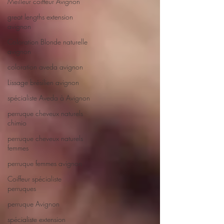
Meilleur coiffeur Avignon
great lengths extension
avignon
Coloration Blonde naturelle
avignon
coloration aveda avignon
Lissage brésilien avignon
spécialiste Aveda à Avignon
perruque cheveux naturels
chimio
perruque cheveux naturels
femmes
perruque femmes avignon
Coiffeur spécialiste
perruques
perruque Avignon
spécialiste extension