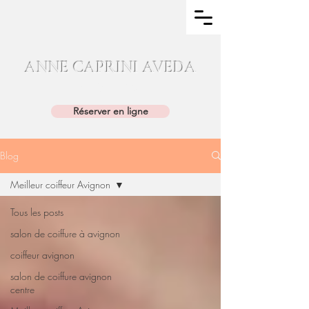
ANNE CAPRINI AVEDA
04.90.86.11.25
Réserver en ligne
Blog
Meilleur coiffeur Avignon
Tous les posts
salon de coiffure à avignon
coiffeur avignon
salon de coiffure avignon
centre