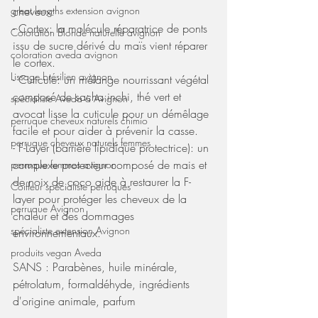
great lengths extension avignon
cheveux:
- Cortex: la molécule réparatrice de ponts 
Coloration Blonde naturelle avignon
issu de sucre dérivé du maïs vient réparer 
coloration aveda avignon
le cortex.
Lissage brésilien avignon
- Cuticule: un mélange nourrissant végétal 
composé de sacha inchi, thé vert et 
spécialiste Aveda à Avignon
avocat lisse la cuticule pour un démêlage 
perruque cheveux naturels chimio
facile et pour aider à prévenir la casse.
perruque cheveux naturels femmes
- F-Layer (barrière lipidique protectrice): un 
complexe protecteur composé de mais et 
perruque femmes avignon
de noix de coco aide à restaurer la F-
Coiffeur spécialiste perruques
layer pour protéger les cheveux de la 
perruque Avignon
chaleur et des dommages 
spécialiste extension Avignon
environnementaux.
produits vegan Aveda
SANS : Parabènes, huile minérale, 
pétrolatum, formaldéhyde, ingrédients 
d'origine animale, parfum 