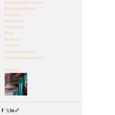
#salondecoiffurevegan
#soinspaducheveu
#avignon
#provence
#rhonealpes
#lyon
#valence
#drome
#bouchesdurhone
#saintremydeprovence
#luberon