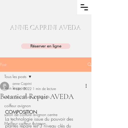
ANNE CAPRINI AVEDA
04.90.86.11.25
Réserver en ligne
Post
Tous les posts
anne Caprini
Tous les posts
4 déc. 2022
1 min de lecture
Botanical Repair AVEDA
salon de coiffure à avignon
coiffeur avignon
COMPOSITION
salon de coiffure avignon centre
La technologie issue du pouvoir des 
Meilleur coiffeur Avignon
plantes répare les 3 niveau clés du 