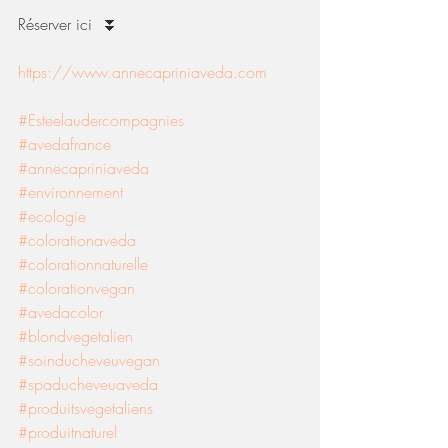
Réserver ici  ⏬
https://www.annecapriniaveda.com
#Esteelaudercompagnies
#avedafrance
#annecapriniaveda
#environnement
#ecologie
#colorationaveda
#colorationnaturelle
#colorationvegan
#avedacolor
#blondvegetalien
#soinducheveuvegan
#spaducheveuaveda
#produitsvegetaliens
#produitnaturel