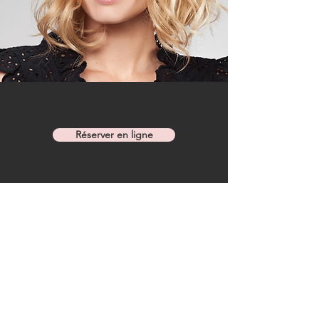
Réserver en ligne
Salon de coiffure Aveda Avignon
-
C
oloration naturelle Avignon
-
Salon de coiffure Avignon
-
Great
lengths extension Avignon
-
Meilleur coiffeur Avignon
-