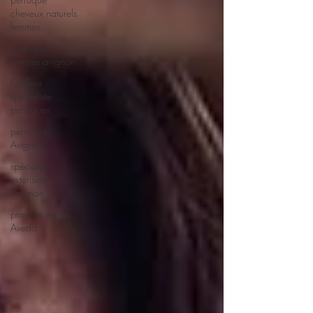
cheveux naturels
femmes
perruque
femmes avignon
Coiffeur
spécialiste
perruques
perruque
Avignon
spécialiste
extension
Avignon
produits vegan
Aveda