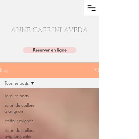
ANNE CAPRINI AVEDA
04.90.86.11.25
Réserver en ligne
Blog
Tous les posts
Tous les posts
salon de coiffure
à avignon
coiffeur avignon
salon de coiffure
avignon centre