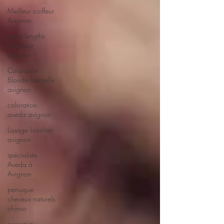
Meilleur coiffeur
Avignon
great lengths
extension
avignon
Coloration
Blonde naturelle
avignon
coloration
aveda avignon
Lissage brésilien
avignon
spécialiste
Aveda à
Avignon
perruque
cheveux naturels
chimio
perruque